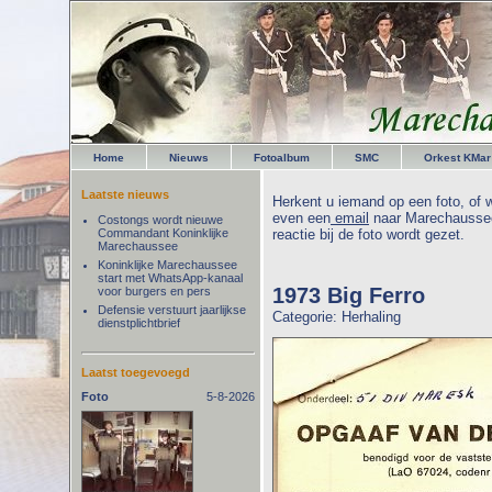
Home
Nieuws
Fotoalbum
SMC
Orkest KMar
Laatste nieuws
Herkent u iemand op een foto, of w
even een
email
naar Marechaussee
Costongs wordt nieuwe
Commandant Koninklijke
reactie bij de foto wordt gezet.
Marechaussee
Koninklijke Marechaussee
start met WhatsApp-kanaal
1973 Big Ferro
voor burgers en pers
Defensie verstuurt jaarlijkse
Categorie: Herhaling
dienstplichtbrief
Laatst toegevoegd
Foto
5-8-2026