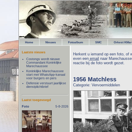
Home
Nieuws
Fotoalbum
SMC
Orkest KMar
Laatste nieuws
Herkent u iemand op een foto, of w
even een
email
naar Marechaussee
Costongs wordt nieuwe
Commandant Koninklijke
reactie bij de foto wordt gezet.
Marechaussee
Koninklijke Marechaussee
start met WhatsApp-kanaal
1956 Matchless
voor burgers en pers
Defensie verstuurt jaarlijkse
Categorie: Vervoermiddelen
dienstplichtbrief
Laatst toegevoegd
Foto
5-8-2026