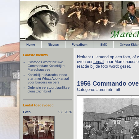
Home
Nieuws
Fotoalbum
SMC
Orkest KMar
Laatste nieuws
Herkent u iemand op een foto, of w
even een
email
naar Marechaussee
Costongs wordt nieuwe
Commandant Koninklijke
reactie bij de foto wordt gezet.
Marechaussee
Koninklijke Marechaussee
start met WhatsApp-kanaal
1956 Commando ove
voor burgers en pers
Defensie verstuurt jaarlijkse
Categorie: Jaren 55 - 59
dienstplichtbrief
Laatst toegevoegd
Foto
5-8-2026