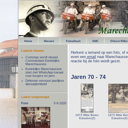
Home
Nieuws
Fotoalbum
SMC
Orkest KMar
Laatste nieuws
Herkent u iemand op een foto, of w
even een
email
naar Marechaussee
Costongs wordt nieuwe
Commandant Koninklijke
reactie bij de foto wordt gezet.
Marechaussee
Koninklijke Marechaussee
start met WhatsApp-kanaal
Jaren 70 - 74
voor burgers en pers
Defensie verstuurt jaarlijkse
dienstplichtbrief
Laatst toegevoegd
Foto
5-8-2026
1973 Witte Beren
1973 Witte Be
Eskadron(2)
Eskadron(3)