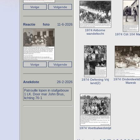
Reactie foto
11-6-2026
1974 Airborne
wandeltocht
1974 Cdt 104 Ma
1974 Onderdeelsb
1974 Oefening Vrij
Anekdote
26-2-2026
Maresk
land(2)
Patrouille lopen in stafgebouw
1 LK. Door mar John Brus,
lichting 76-1
1974 Voetbalwedstrijd