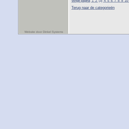
Vorige pagina
1
2
[3]
4
5
6
7
8
9
10
Terug naar de categorieën
Website door Dinkel Systems