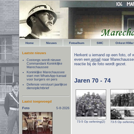
Home
Nieuws
Fotoalbum
SMC
Orkest KMar
Laatste nieuws
Herkent u iemand op een foto, of w
even een
email
naar Marechaussee
Costongs wordt nieuwe
Commandant Koninklijke
reactie bij de foto wordt gezet.
Marechaussee
Koninklijke Marechaussee
start met WhatsApp-kanaal
Jaren 70 - 74
voor burgers en pers
Defensie verstuurt jaarlijkse
dienstplichtbrief
Laatst toegevoegd
Foto
5-8-2026
73-5 Op oefening(2)
73-5 Op oefenin