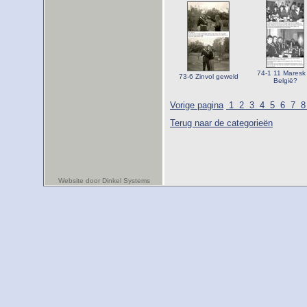
74-1 11 Maresk 
73-6 Zinvol geweld
België?
Vorige pagina
1
2
3
4
5
6
7
Terug naar de categorieën
Website door Dinkel Systems