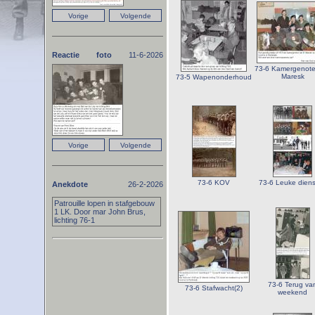
Reactie foto
11-6-2026
73-6 Kamergenot
Maresk
73-5 Wapenonderhoud
73-6 KOV
73-6 Leuke dienst
Anekdote
26-2-2026
Patrouille lopen in stafgebouw
1 LK. Door mar John Brus,
lichting 76-1
73-6 Terug va
73-6 Stafwacht(2)
weekend