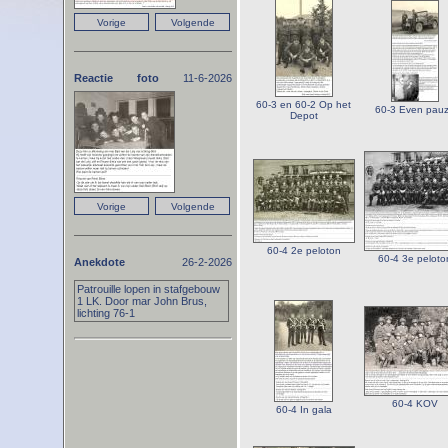
Reactie foto
11-6-2026
60-3 en 60-2 Op het
60-3 Even pau
Depot
60-4 2e peloton
60-4 3e peloto
Anekdote
26-2-2026
Patrouille lopen in stafgebouw
1 LK. Door mar John Brus,
lichting 76-1
60-4 KOV
60-4 In gala