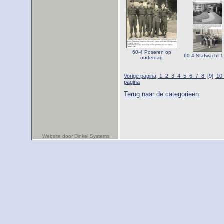
60-4 Poseren op
60-4 Stafwacht 1
ouderdag
Vorige pagina
1
2
3
4
5
6
7
8
[9]
10
pagina
Terug naar de categorieën
Website door Dinkel Systems