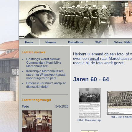
Home
Nieuws
Fotoalbum
SMC
Orkest KMar
Laatste nieuws
Herkent u iemand op een foto, of w
even een
email
naar Marechaussee
Costongs wordt nieuwe
Commandant Koninklijke
reactie bij de foto wordt gezet.
Marechaussee
Koninklijke Marechaussee
start met WhatsApp-kanaal
Jaren 60 - 64
voor burgers en pers
Defensie verstuurt jaarlijkse
dienstplichtbrief
Laatst toegevoegd
Foto
5-8-2026
60-3 3e peloto
60-2 Theekransje