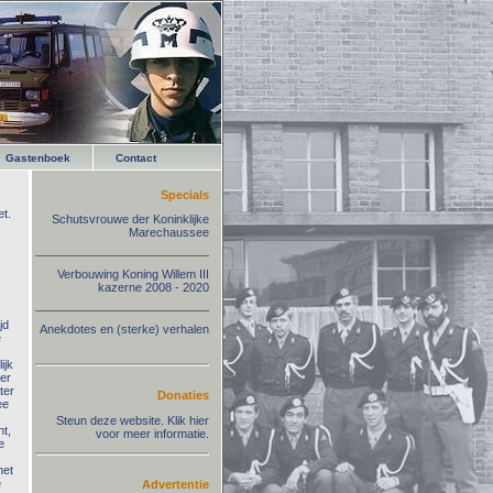
Gastenboek
Contact
Specials
t.
Schutsvrouwe der Koninklijke
Marechaussee
Verbouwing Koning Willem III
kazerne 2008 - 2020
jd
Anekdotes en (sterke) verhalen
e
ijk
 er
ter
Donaties
ee
Steun deze website. Klik hier
t,
voor meer informatie.
e
het
e
Advertentie