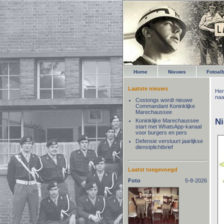
Home
Nieuws
Fotoal
Laatste nieuws
Her
naa
Costongs wordt nieuwe
Commandant Koninklijke
Marechaussee
N
Koninklijke Marechaussee
start met WhatsApp-kanaal
voor burgers en pers
Defensie verstuurt jaarlijkse
dienstplichtbrief
Laatst toegevoegd
Foto
5-8-2026