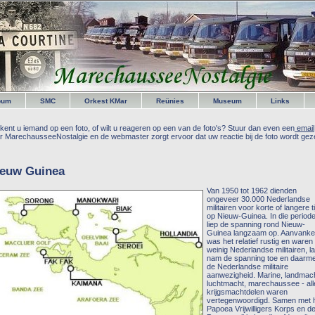
bum
SMC
Orkest KMar
Reünies
Museum
Links
kent u iemand op een foto, of wilt u reageren op een van de foto's? Stuur dan even een
email
r MarechausseeNostalgie en de webmaster zorgt ervoor dat uw reactie bij de foto wordt geze
ieuw Guinea
Van 1950 tot 1962 dienden
ongeveer 30.000 Nederlandse
militairen voor korte of langere ti
op Nieuw-Guinea. In die period
liep de spanning rond Nieuw-
Guinea langzaam op. Aanvankel
was het relatief rustig en waren
weinig Nederlandse militairen, la
nam de spanning toe en daarm
de Nederlandse militaire
aanwezigheid. Marine, landmach
luchtmacht, marechaussee - all
krijgsmachtdelen waren
vertegenwoordigd. Samen met 
Papoea Vrijwilligers Korps en d