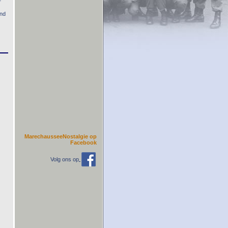
r
and
MarechausseeNostalgie op
Facebook
Volg ons op