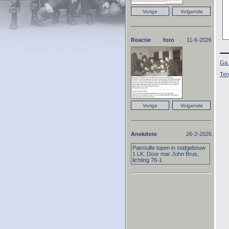
Reactie foto
11-6-2026
Ga 
Ter
Anekdote
26-2-2026
Patrouille lopen in stafgebouw
1 LK. Door mar John Brus,
lichting 76-1