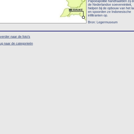
Papoeapolitie handhaafden zij e
de Nederlandse soevereiniteit,
hielpen bij de opbouw van het l
en spoorden ze Indonesische
infiltranten op.
Bron: Legermuseum
verder naar de foto's
ug naar de categorieën