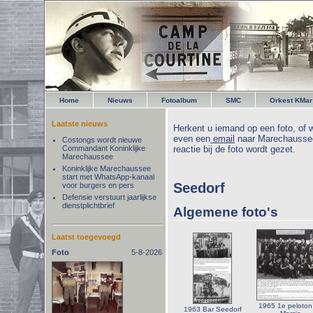
Home
Nieuws
Fotoalbum
SMC
Orkest KMar
Laatste nieuws
Herkent u iemand op een foto, of w
even een
email
naar Marechaussee
Costongs wordt nieuwe
Commandant Koninklijke
reactie bij de foto wordt gezet.
Marechaussee
Koninklijke Marechaussee
start met WhatsApp-kanaal
Seedorf
voor burgers en pers
Defensie verstuurt jaarlijkse
dienstplichtbrief
Algemene foto's
Laatst toegevoegd
Foto
5-8-2026
1965 1e peloton
1963 Bar Seedorf