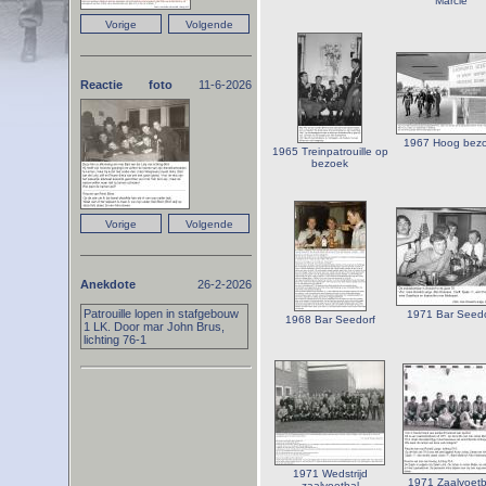
Marcie
Reactie foto
11-6-2026
1967 Hoog bez
1965 Treinpatrouille op
bezoek
Anekdote
26-2-2026
Patrouille lopen in stafgebouw
1971 Bar Seedo
1968 Bar Seedorf
1 LK. Door mar John Brus,
lichting 76-1
1971 Wedstrijd
1971 Zaalvoetb
zaalvoetbal