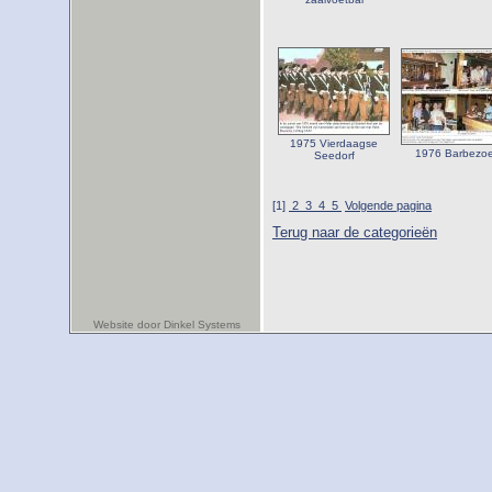
1975 Vierdaagse
1976 Barbezo
Seedorf
[1]
2
3
4
5
Volgende pagina
Terug naar de categorieën
Website door Dinkel Systems