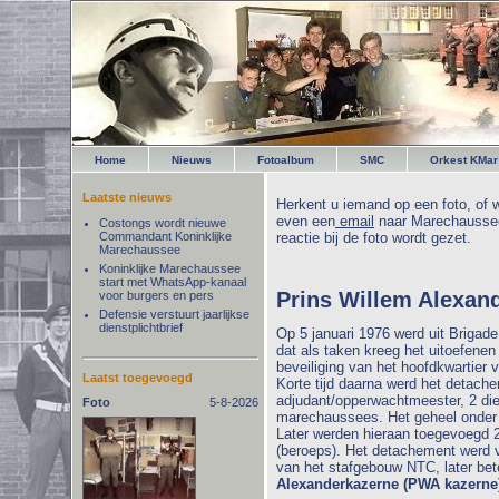
Home
Nieuws
Fotoalbum
SMC
Orkest KMar
Laatste nieuws
Herkent u iemand op een foto, of w
even een
email
naar Marechaussee
Costongs wordt nieuwe
Commandant Koninklijke
reactie bij de foto wordt gezet.
Marechaussee
Koninklijke Marechaussee
start met WhatsApp-kanaal
Prins Willem Alexan
voor burgers en pers
Defensie verstuurt jaarlijkse
dienstplichtbrief
Op 5 januari 1976 werd uit Briga
dat als taken kreeg het uitoefenen 
beveiliging van het hoofdkwartier
Laatst toegevoegd
Korte tijd daarna werd het detach
adjudant/opperwachtmeester, 2 die
Foto
5-8-2026
marechaussees. Het geheel onde
Later werden hieraan toegevoegd 
(beroeps). Het detachement werd v
van het stafgebouw NTC, later be
Alexanderkazerne (PWA kazerne