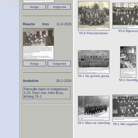
Reactie foto
11-6-2026
55-6 Rijschoo
55-6 Pistoolschieten
56-1 De gehele groep
56-1 Gezellig
Anekdote
26-2-2026
Patrouille lopen in stafgebouw
1 LK. Door mar John Brus,
lichting 76-1
56-1 Mars op zaterdag
56-1 Net opgek