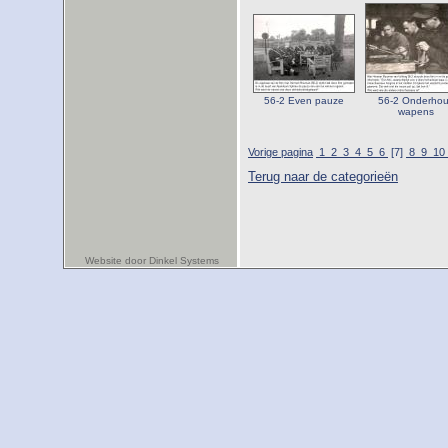
56-2 Even pauze
56-2 Onderho
wapens
Vorige pagina
1
2
3
4
5
6
[7]
8
9
10
Terug naar de categorieën
Website door Dinkel Systems