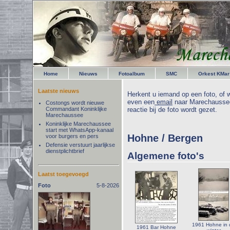
Home
Nieuws
Fotoalbum
SMC
Orkest KMar
Laatste nieuws
Herkent u iemand op een foto, of w
even een
email
naar Marechaussee
Costongs wordt nieuwe
Commandant Koninklijke
reactie bij de foto wordt gezet.
Marechaussee
Koninklijke Marechaussee
start met WhatsApp-kanaal
Hohne / Bergen
voor burgers en pers
Defensie verstuurt jaarlijkse
dienstplichtbrief
Algemene foto's
Laatst toegevoegd
Foto
5-8-2026
1961 Hohne in 
1961 Bar Hohne