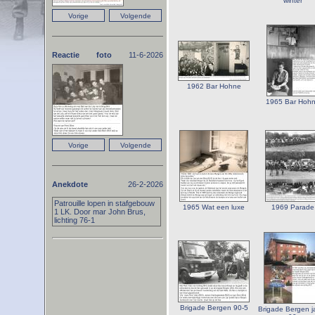
winter
Reactie foto
11-6-2026
1962 Bar Hohne
1965 Bar Hoh
Anekdote
26-2-2026
Patrouille lopen in stafgebouw
1965 Wat een luxe
1969 Parade
1 LK. Door mar John Brus,
lichting 76-1
Brigade Bergen 90-5
Brigade Bergen j