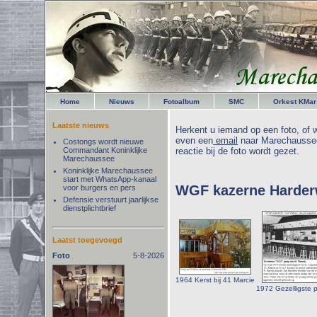
Home
Nieuws
Fotoalbum
SMC
Orkest KMar
Laatste nieuws
Herkent u iemand op een foto, of w
even een
email
naar Marechaussee
Costongs wordt nieuwe
Commandant Koninklijke
reactie bij de foto wordt gezet.
Marechaussee
Koninklijke Marechaussee
start met WhatsApp-kanaal
WGF kazerne Harder
voor burgers en pers
Defensie verstuurt jaarlijkse
dienstplichtbrief
Laatst toegevoegd
Foto
5-8-2026
1964 Kerst bij 41 Marcie
1972 Gezelligste pl