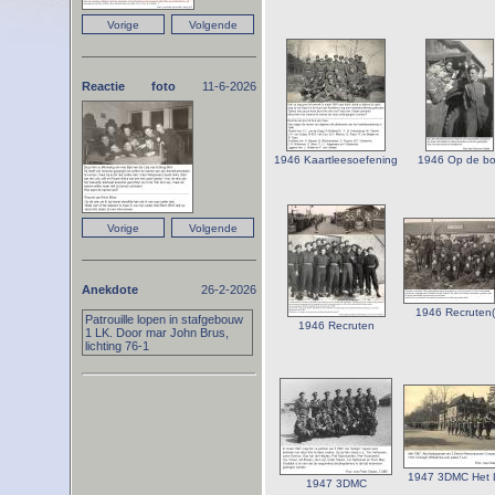
Reactie foto
11-6-2026
1946 Kaartleesoefening
1946 Op de b
Anekdote
26-2-2026
1946 Recruten(
Patrouille lopen in stafgebouw
1946 Recruten
1 LK. Door mar John Brus,
lichting 76-1
1947 3DMC Het 
1947 3DMC