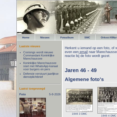
Home
Nieuws
Fotoalbum
SMC
Orkest KMar
Laatste nieuws
Herkent u iemand op een foto, of w
even een
email
naar Marechaussee
Costongs wordt nieuwe
Commandant Koninklijke
reactie bij de foto wordt gezet.
Marechaussee
Koninklijke Marechaussee
start met WhatsApp-kanaal
Jaren 46 - 49
voor burgers en pers
Defensie verstuurt jaarlijkse
dienstplichtbrief
Algemene foto's
Laatst toegevoegd
Foto
5-8-2026
1946 3 DMC
1946 4 DMC