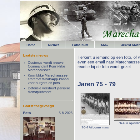
Home
Nieuws
Fotoalbum
SMC
Orkest KMar
Laatste nieuws
Herkent u iemand op een foto, of w
even een
email
naar Marechaussee
Costongs wordt nieuwe
Commandant Koninklijke
reactie bij de foto wordt gezet.
Marechaussee
Koninklijke Marechaussee
start met WhatsApp-kanaal
Jaren 75 - 79
voor burgers en pers
Defensie verstuurt jaarlijkse
dienstplichtbrief
Laatst toegevoegd
Foto
5-8-2026
76-4 in opleidi
76-4 Airborne mars