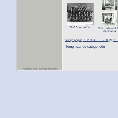
76-5 Staatsiefoto
76-5 Stafwacht 
Apeldoorn
Vorige pagina
1
2
3
4
5
6
7
8
[9]
10
Terug naar de categorieën
Website door Dinkel Systems