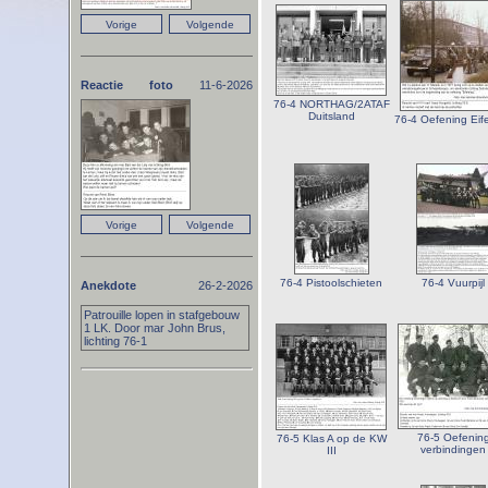
Reactie foto
11-6-2026
76-4 NORTHAG/2ATAF
Duitsland
76-4 Oefening Eife
76-4 Pistoolschieten
76-4 Vuurpijl
Anekdote
26-2-2026
Patrouille lopen in stafgebouw
1 LK. Door mar John Brus,
lichting 76-1
76-5 Oefenin
76-5 Klas A op de KW
verbindingen
III