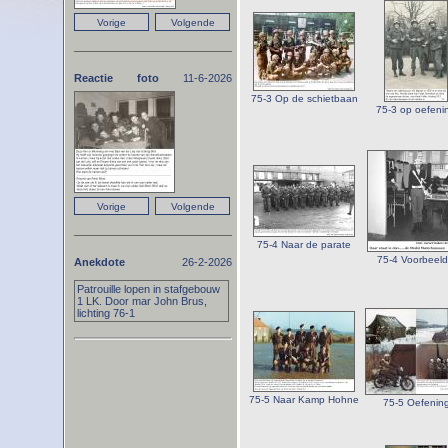
Reactie foto
11-6-2026
75-3 Op de schietbaan
75-3 op oefeni
75-4 Naar de parate
75-4 Voorbeeld
Anekdote
26-2-2026
Patrouille lopen in stafgebouw
1 LK. Door mar John Brus,
lichting 76-1
75-5 Naar Kamp Hohne
75-5 Oefenin