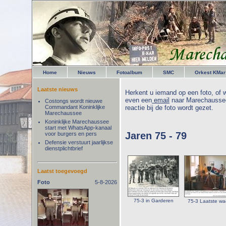
Home
Nieuws
Fotoalbum
SMC
Orkest KMar
Laatste nieuws
Herkent u iemand op een foto, of w
even een
email
naar Marechaussee
Costongs wordt nieuwe
Commandant Koninklijke
reactie bij de foto wordt gezet.
Marechaussee
Koninklijke Marechaussee
start met WhatsApp-kanaal
Jaren 75 - 79
voor burgers en pers
Defensie verstuurt jaarlijkse
dienstplichtbrief
Laatst toegevoegd
Foto
5-8-2026
75-3 in Garderen
75-3 Laatste wa