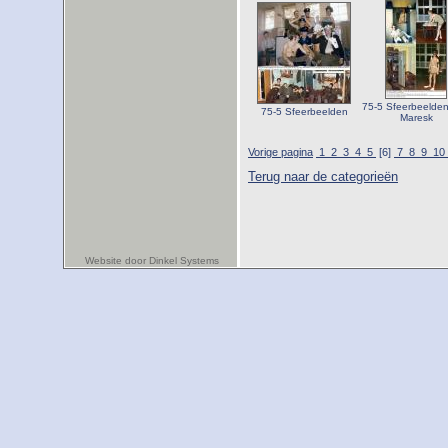
75-5 Sfeerbeelde
75-5 Sfeerbeelden
Maresk
Vorige pagina
1
2
3
4
5
[6]
7
8
9
10
Terug naar de categorieën
Website door Dinkel Systems