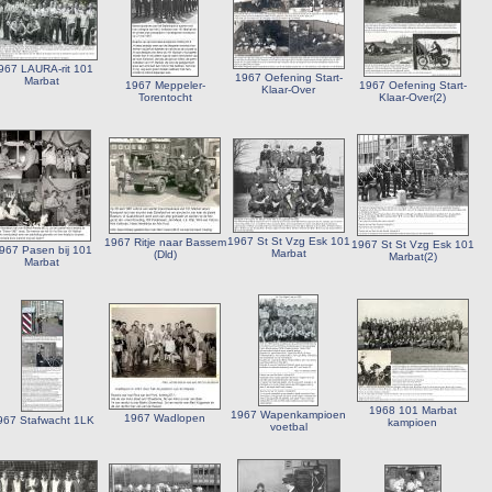
967 LAURA-rit 101
1967 Oefening Start-
Marbat
1967 Meppeler-
1967 Oefening Start-
Klaar-Over
Torentocht
Klaar-Over(2)
1967 St St Vzg Esk 101
1967 Ritje naar Bassem
1967 St St Vzg Esk 101
967 Pasen bij 101
Marbat
(Dld)
Marbat(2)
Marbat
1968 101 Marbat
1967 Wapenkampioen
1967 Wadlopen
967 Stafwacht 1LK
kampioen
voetbal