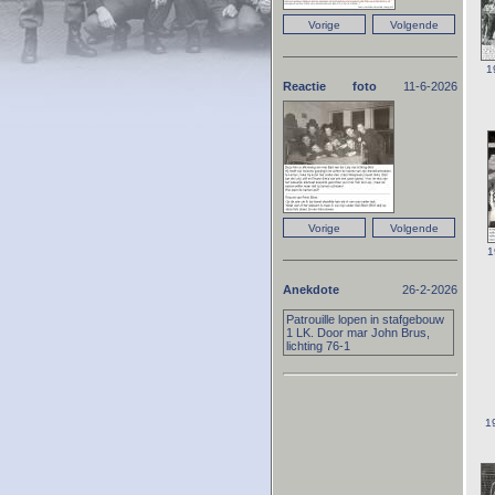
1
Reactie foto
11-6-2026
1
Anekdote
26-2-2026
Patrouille lopen in stafgebouw
1 LK. Door mar John Brus,
lichting 76-1
1