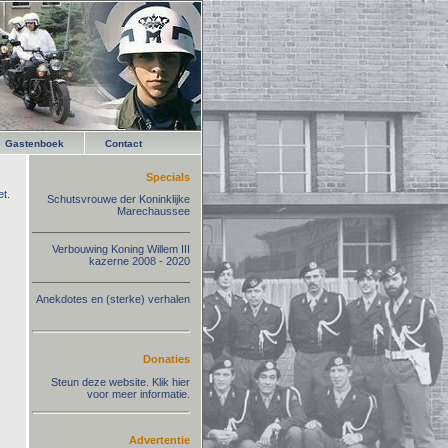
Gastenboek
Contact
Specials
t.
Schutsvrouwe der Koninklijke
Marechaussee
Verbouwing Koning Willem III
kazerne 2008 - 2020
Anekdotes en (sterke) verhalen
Donaties
Steun deze website. Klik hier
voor meer informatie.
Advertentie