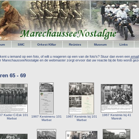
bum
SMC
Orkest KMar
Reünies
Museum
Links
kent u iemand op een foto, of wilt u reageren op een van de foto's? Stuur dan even een
email
r MarechausseeNostalgie en de webmaster zorgt ervoor dat uw reactie bij de foto wordt geze
ren 65 - 69
67 Kader C-Esk 101
1967 Kerstmis bij 41
1967 Kerstmenu 101
1967 Kerstmis bij 101
Marbat
Maresk
Marbat
Marbat