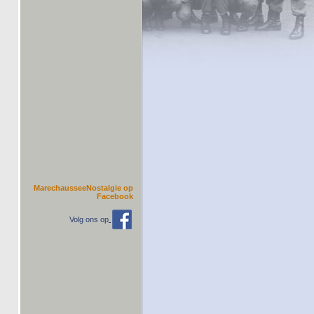
MarechausseeNostalgie op
Facebook
Volg ons op