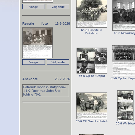
Reactie foto
11-6-2026
65-6 Escorte in
65-6 Motorklas
Duitsland
65-6 Op het Depot
65-6 Op het Depo
Anekdote
26-2-2026
Patrouille lopen in stafgebouw
1 LK. Door mar John Brus,
lichting 76-1
65-6 TP Quackenbrück
65-6 Wit biva