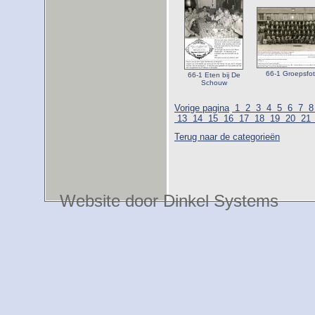
66-1 Groepsfo
66-1 Eten bij De
Schouw
Vorige pagina
1
2
3
4
5
6
7
13
14
15
16
17
18
19
20
21
Terug naar de categorieën
Website door Dinkel Systems