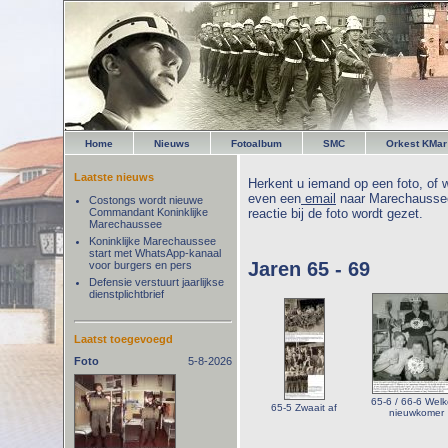
Home
Nieuws
Fotoalbum
SMC
Orkest KMar
Laatste nieuws
Herkent u iemand op een foto, of w
even een
email
naar Marechaussee
Costongs wordt nieuwe
Commandant Koninklijke
reactie bij de foto wordt gezet.
Marechaussee
Koninklijke Marechaussee
start met WhatsApp-kanaal
Jaren 65 - 69
voor burgers en pers
Defensie verstuurt jaarlijkse
dienstplichtbrief
Laatst toegevoegd
Foto
5-8-2026
65-6 / 66-6 Wel
65-5 Zwaait af
nieuwkomer