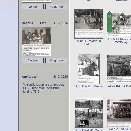
les
exercitie
Reactie foto
11-6-2026
1965 41 Marcie w
1965 41 Marcie in
WGF-cup
Hohne
Anekdote
26-2-2026
Patrouille lopen in stafgebouw
1965 Bar 41 Mar
1965 Bar 101 Marbat
1 LK. Door mar John Brus,
lichting 76-1
1965 C-101 Mar
1965 Bivak 41 Marcie