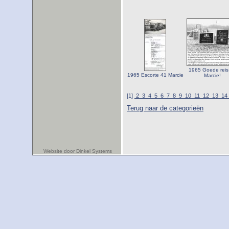
1965 Goede reis
1965 Escorte 41 Marcie
Marcie!
[1]
2
3
4
5
6
7
8
9
10
11
12
13
14
Terug naar de categorieën
Website door Dinkel Systems