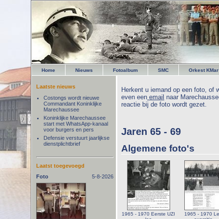
Home
Nieuws
Fotoalbum
SMC
Orkest KMar
Laatste nieuws
Herkent u iemand op een foto, of w
even een
email
naar Marechaussee
Costongs wordt nieuwe
Commandant Koninklijke
reactie bij de foto wordt gezet.
Marechaussee
Koninklijke Marechaussee
start met WhatsApp-kanaal
Jaren 65 - 69
voor burgers en pers
Defensie verstuurt jaarlijkse
dienstplichtbrief
Algemene foto's
Laatst toegevoegd
Foto
5-8-2026
1965 - 1970 Eerste UZI
1965 - 1970 L