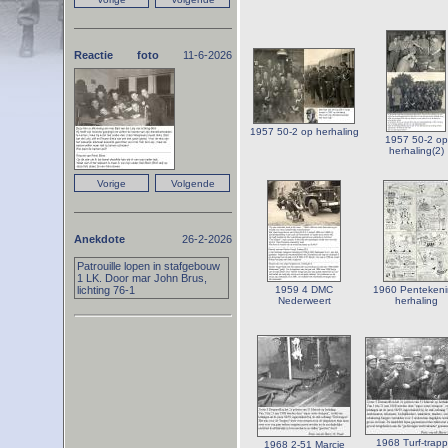
Reactie foto
11-6-2026
1957 50-2 op herhaling
1957 50-2 op
herhaling(2)
Anekdote
26-2-2026
Patrouille lopen in stafgebouw
1 LK. Door mar John Brus,
lichting 76-1
1959 4 DMC
1960 Penteken
Nederweert
herhaling
1968 Turf-trapp
1968 2-51 Marcie