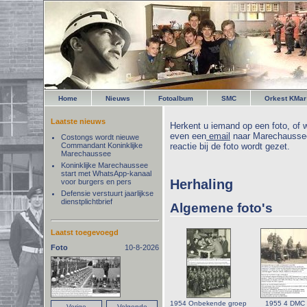
Home
Nieuws
Fotoalbum
SMC
Orkest KMar
Laatste nieuws
Herkent u iemand op een foto, of w
even een
email
naar Marechaussee
Costongs wordt nieuwe
Commandant Koninklijke
reactie bij de foto wordt gezet.
Marechaussee
Koninklijke Marechaussee
start met WhatsApp-kanaal
Herhaling
voor burgers en pers
Defensie verstuurt jaarlijkse
dienstplichtbrief
Algemene foto's
Laatst toegevoegd
Foto
10-8-2026
1954 Onbekende groep
1955 4 DMC