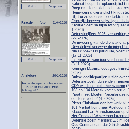
Kabinet hoopt dat opkomstplicht niet
Roep om dienstplicht-light: wat be
Herinvoering dienstplicht krijgt st
Blijft onze defensie op sterkte me
Frankrijk lanceert vrijwillige milit
Reactie foto
11-6-2026
Kroatië voert na bijna twintig jaar 
1-2026)
Defensiecijfers 2025: versterking 
(2-1-2026)
De invoering van de dienstplicht:
Dienstplicht vanwege dreiging Ru
Nieuw boek: Op patrouille, voert
(17-11-2025)
Instroom in twee jaar verdubbeld:
(3-11-2025)
Koningin Máxima doet geschminkt
2025)
Anekdote
26-2-2026
Duitse coalitiepartijen ruziën over 
Defensie zoekt duizenden mensen: di
Patrouille lopen in stafgebouw
CDA wil dienstplicht herinvoeren
(2
1 LK. Door mar John Brus,
103 en 104 Maresk komen terug. O
lichting 76-1
Praat mee: Moeten Nederlandse j
de dienstplicht?
(4-7-2025)
Pieter-Christiaan aan het werk b
101 Marbat komt naar Apeldoorn!
(
Kloppend hart Marechaussee op vl
Het Generaal Winkelman kazerne b
Defensie zoekt mensen: 2,3 miljoe
Oud-Commandant der Strijdkrachte
2025)