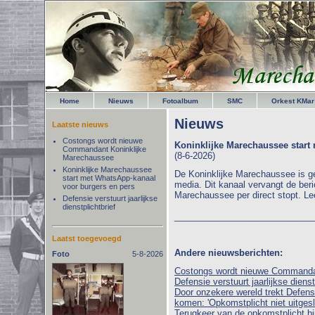
Home
Nieuws
Fotoalbum
SMC
Orkest KMar
Nieuws
Laatste nieuws
Costongs wordt nieuwe
Koninklijke Marechaussee start
Commandant Koninklijke
(8-6-2026)
Marechaussee
Koninklijke Marechaussee
De Koninklijke Marechaussee is g
start met WhatsApp-kanaal
media. Dit kanaal vervangt de ber
voor burgers en pers
Marechaussee per direct stopt. L
Defensie verstuurt jaarlijkse
dienstplichtbrief
____________________________
Laatst toegevoegd
Andere nieuwsberichten:
Foto
5-8-2026
Costongs wordt nieuwe Commanda
Defensie verstuurt jaarlijkse dienst
Door onzekere wereld trekt Defens
komen: 'Opkomstplicht niet uitgesl
Terugkeer van de opkomstplicht bi