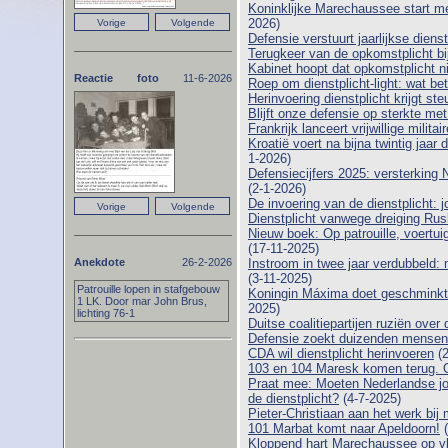
Koninklijke Marechaussee start m
2026)
Defensie verstuurt jaarlijkse dienst
Terugkeer van de opkomstplicht bi
Kabinet hoopt dat opkomstplicht niet
Reactie foto
11-6-2026
Roep om dienstplicht-light: wat be
Herinvoering dienstplicht krijgt st
Blijft onze defensie op sterkte me
Frankrijk lanceert vrijwillige milit
Kroatië voert na bijna twintig jaar 
1-2026)
Defensiecijfers 2025: versterking 
(2-1-2026)
De invoering van de dienstplicht:
Dienstplicht vanwege dreiging Ru
Nieuw boek: Op patrouille, voert
(17-11-2025)
Anekdote
26-2-2026
Instroom in twee jaar verdubbeld:
(3-11-2025)
Patrouille lopen in stafgebouw
Koningin Máxima doet geschminkt
1 LK. Door mar John Brus,
2025)
lichting 76-1
Duitse coalitiepartijen ruziën over 
Defensie zoekt duizenden mensen: di
CDA wil dienstplicht herinvoeren
(2
103 en 104 Maresk komen terug. O
Praat mee: Moeten Nederlandse j
de dienstplicht?
(4-7-2025)
Pieter-Christiaan aan het werk b
101 Marbat komt naar Apeldoorn!
(
Kloppend hart Marechaussee op vl