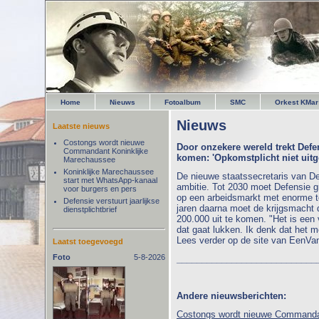
Home
Nieuws
Fotoalbum
SMC
Orkest KMar
Nieuws
Laatste nieuws
Costongs wordt nieuwe
Door onzekere wereld trekt Defe
Commandant Koninklijke
komen: 'Opkomstplicht niet uitg
Marechaussee
Koninklijke Marechaussee
De nieuwe staatssecretaris van De
start met WhatsApp-kanaal
ambitie. Tot 2030 moet Defensie g
voor burgers en pers
op een arbeidsmarkt met enorme te
Defensie verstuurt jaarlijkse
jaren daarna moet de krijgsmacht 
dienstplichtbrief
200.000 uit te komen. "Het is een 
dat gaat lukken. Ik denk dat het mo
Lees verder op de site van EenVa
Laatst toegevoegd
Foto
5-8-2026
____________________________
Andere nieuwsberichten:
Costongs wordt nieuwe Commanda