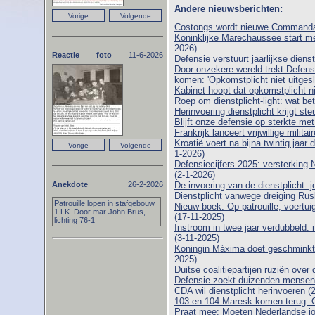
Andere nieuwsberichten:
Costongs wordt nieuwe Commanda
Koninklijke Marechaussee start m
2026)
Reactie foto
11-6-2026
Defensie verstuurt jaarlijkse dienst
Door onzekere wereld trekt Defens
komen: 'Opkomstplicht niet uitgesl
Kabinet hoopt dat opkomstplicht niet
Roep om dienstplicht-light: wat be
Herinvoering dienstplicht krijgt st
Blijft onze defensie op sterkte me
Frankrijk lanceert vrijwillige milit
Kroatië voert na bijna twintig jaar 
1-2026)
Defensiecijfers 2025: versterking 
(2-1-2026)
Anekdote
26-2-2026
De invoering van de dienstplicht:
Dienstplicht vanwege dreiging Ru
Patrouille lopen in stafgebouw
Nieuw boek: Op patrouille, voert
1 LK. Door mar John Brus,
(17-11-2025)
lichting 76-1
Instroom in twee jaar verdubbeld:
(3-11-2025)
Koningin Máxima doet geschminkt
2025)
Duitse coalitiepartijen ruziën over 
Defensie zoekt duizenden mensen: di
CDA wil dienstplicht herinvoeren
(2
103 en 104 Maresk komen terug. O
Praat mee: Moeten Nederlandse j