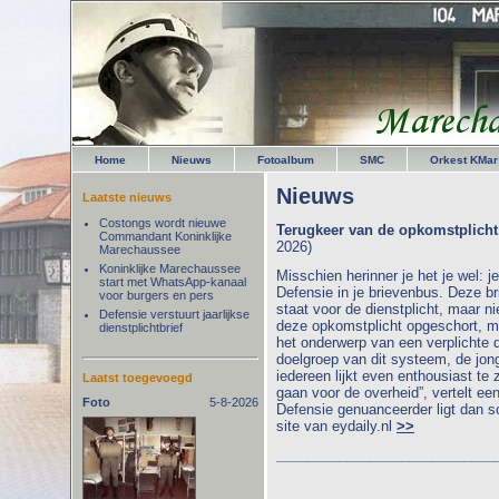
Home
Nieuws
Fotoalbum
SMC
Orkest KMar
Nieuws
Laatste nieuws
Costongs wordt nieuwe
Terugkeer van de opkomstplicht 
Commandant Koninklijke
2026)
Marechaussee
Koninklijke Marechaussee
Misschien herinner je het je wel: j
start met WhatsApp-kanaal
Defensie in je brievenbus. Deze br
voor burgers en pers
staat voor de dienstplicht, maar n
Defensie verstuurt jaarlijkse
deze opkomstplicht opgeschort, ma
dienstplichtbrief
het onderwerp van een verplichte 
doelgroep van dit systeem, de jon
iedereen lijkt even enthousiast te
Laatst toegevoegd
gaan voor de overheid”, vertelt een
Foto
5-8-2026
Defensie genuanceerder ligt dan 
site van eydaily.nl
>>
____________________________