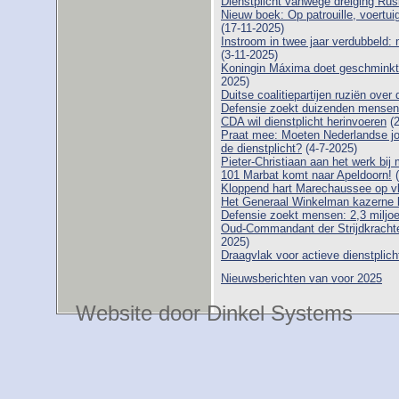
Dienstplicht vanwege dreiging Ru
Nieuw boek: Op patrouille, voert
(17-11-2025)
Instroom in twee jaar verdubbeld:
(3-11-2025)
Koningin Máxima doet geschminkt
2025)
Duitse coalitiepartijen ruziën over 
Defensie zoekt duizenden mensen: di
CDA wil dienstplicht herinvoeren
(2
Praat mee: Moeten Nederlandse j
de dienstplicht?
(4-7-2025)
Pieter-Christiaan aan het werk b
101 Marbat komt naar Apeldoorn!
(
Kloppend hart Marechaussee op vl
Het Generaal Winkelman kazerne b
Defensie zoekt mensen: 2,3 miljoe
Oud-Commandant der Strijdkrachte
2025)
Draagvlak voor actieve dienstplic
Nieuwsberichten van voor 2025
Website door Dinkel Systems