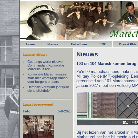
Home
Nieuws
Fotoalbum
SMC
Orkest KMar
Nieuws
Laatste nieuws
Costongs wordt nieuwe
103 en 104 Maresk komen terug.
Commandant Koninklijke
Marechaussee
Zo’n 90 marechaussees maken zich
Koninklijke Marechaussee
Military Police (MP)-opleiding. Ee
start met WhatsApp-kanaal
gereedheid van 101 Marechausseeba
voor burgers en pers
januari 2027 moet een volledig MP
Defensie verstuurt jaarlijkse
dienstplichtbrief
Laatst toegevoegd
Foto
5-8-2026
Bij het lezen van het artikel in 
Marbat zal het hart bij menig oud 