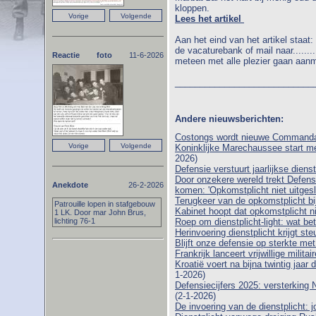
kloppen.
Lees het artikel
Aan het eind van het artikel staat
de vacaturebank of mail naar......
Reactie foto
11-6-2026
meteen met alle plezier gaan aan
____________________________
Andere nieuwsberichten:
Costongs wordt nieuwe Commanda
Koninklijke Marechaussee start m
2026)
Defensie verstuurt jaarlijkse dienst
Door onzekere wereld trekt Defens
Anekdote
26-2-2026
komen: 'Opkomstplicht niet uitgesl
Terugkeer van de opkomstplicht bi
Patrouille lopen in stafgebouw
Kabinet hoopt dat opkomstplicht niet
1 LK. Door mar John Brus,
lichting 76-1
Roep om dienstplicht-light: wat be
Herinvoering dienstplicht krijgt st
Blijft onze defensie op sterkte me
Frankrijk lanceert vrijwillige milit
Kroatië voert na bijna twintig jaar 
1-2026)
Defensiecijfers 2025: versterking 
(2-1-2026)
De invoering van de dienstplicht: