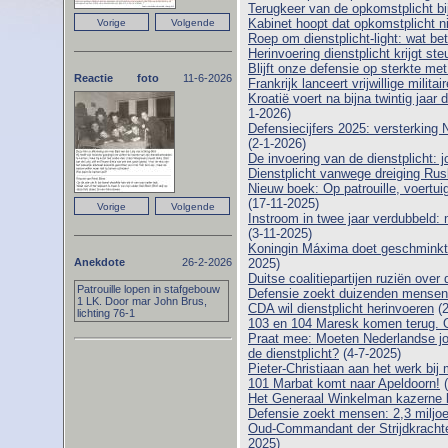
Terugkeer van de opkomstplicht bi
Kabinet hoopt dat opkomstplicht niet
Roep om dienstplicht-light: wat be
Herinvoering dienstplicht krijgt st
Blijft onze defensie op sterkte me
Reactie foto
11-6-2026
Frankrijk lanceert vrijwillige milit
Kroatië voert na bijna twintig jaar 
1-2026)
Defensiecijfers 2025: versterking 
(2-1-2026)
De invoering van de dienstplicht:
Dienstplicht vanwege dreiging Ru
Nieuw boek: Op patrouille, voert
(17-11-2025)
Instroom in twee jaar verdubbeld:
(3-11-2025)
Koningin Máxima doet geschminkt
Anekdote
26-2-2026
2025)
Duitse coalitiepartijen ruziën over 
Patrouille lopen in stafgebouw
Defensie zoekt duizenden mensen: di
1 LK. Door mar John Brus,
CDA wil dienstplicht herinvoeren
(2
lichting 76-1
103 en 104 Maresk komen terug. O
Praat mee: Moeten Nederlandse j
de dienstplicht?
(4-7-2025)
Pieter-Christiaan aan het werk b
101 Marbat komt naar Apeldoorn!
(
Het Generaal Winkelman kazerne b
Defensie zoekt mensen: 2,3 miljoe
Oud-Commandant der Strijdkrachte
2025)