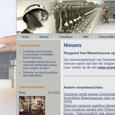
Home
Nieuws
Fotoalbum
SMC
Orkest KMar
Nieuws
Laatste nieuws
Costongs wordt nieuwe
Kloppend hart Marechaussee op 
Commandant Koninklijke
Marechaussee
Op steenworpafstand van Soester
Koninklijke Marechaussee
mensen weten dat hier het kloppen
start met WhatsApp-kanaal
Lees verder op de site
www.soest
voor burgers en pers
Defensie verstuurt jaarlijkse
____________________________
dienstplichtbrief
Laatst toegevoegd
Andere nieuwsberichten:
Foto
5-8-2026
Costongs wordt nieuwe Commanda
Koninklijke Marechaussee start m
2026)
Defensie verstuurt jaarlijkse dienst
Door onzekere wereld trekt Defens
komen: 'Opkomstplicht niet uitgesl