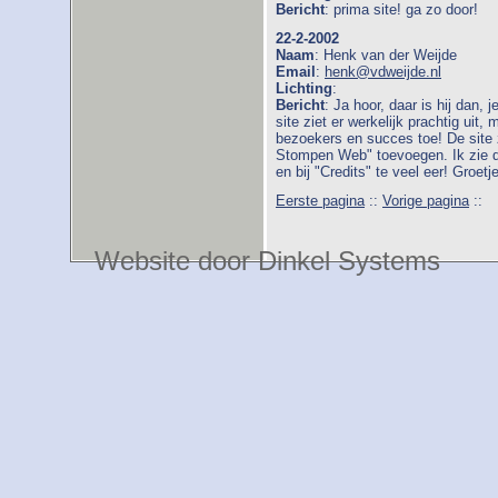
Bericht
: prima site! ga zo door!
22-2-2002
Naam
: Henk van der Weijde
Email
:
henk@vdweijde.nl
Lichting
:
Bericht
: Ja hoor, daar is hij dan,
site ziet er werkelijk prachtig uit,
bezoekers en succes toe! De site 
Stompen Web" toevoegen. Ik zie dat
en bij "Credits" te veel eer! Groetj
Eerste pagina
::
Vorige pagina
::
Website door Dinkel Systems