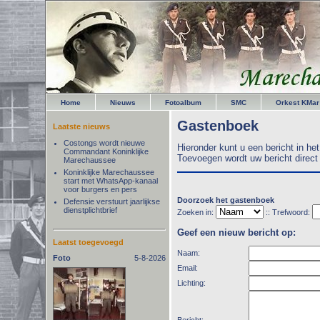
Home
Nieuws
Fotoalbum
SMC
Orkest KMar
Gastenboek
Laatste nieuws
Costongs wordt nieuwe
Hieronder kunt u een bericht in he
Commandant Koninklijke
Toevoegen wordt uw bericht direct 
Marechaussee
Koninklijke Marechaussee
start met WhatsApp-kanaal
voor burgers en pers
Doorzoek het gastenboek
Defensie verstuurt jaarlijkse
dienstplichtbrief
Zoeken in:
:: Trefwoord:
Geef een nieuw bericht op:
Laatst toegevoegd
Naam:
Foto
5-8-2026
Email:
Lichting:
Bericht: