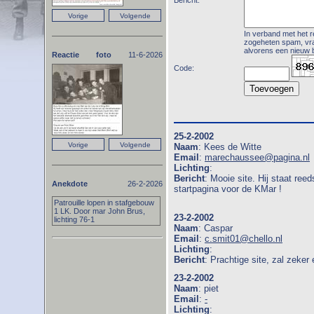
In verband met het 
zogeheten spam, vrag
alvorens een nieuw b
Reactie foto
11-6-2026
Code:
25-2-2002
Naam
: Kees de Witte
Email
:
marechaussee@pagina.nl
Lichting
:
Bericht
: Mooie site. Hij staat
Anekdote
26-2-2026
startpagina voor de KMar !
Patrouille lopen in stafgebouw
1 LK. Door mar John Brus,
23-2-2002
lichting 76-1
Naam
: Caspar
Email
:
c.smit01@chello.nl
Lichting
:
Bericht
: Prachtige site, zal zeker
23-2-2002
Naam
: piet
Email
:
-
Lichting
: