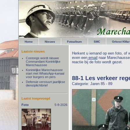
Home
Nieuws
Fotoalbum
SMC
Orkest KMar
Laatste nieuws
Herkent u iemand op een foto, of w
even een
email
naar Marechaussee
Costongs wordt nieuwe
Commandant Koninklijke
reactie bij de foto wordt gezet.
Marechaussee
Koninklijke Marechaussee
start met WhatsApp-kanaal
88-1 Les verkeer reg
voor burgers en pers
Defensie verstuurt jaarlijkse
Categorie: Jaren 85 - 89
dienstplichtbrief
Laatst toegevoegd
Foto
5-8-2026