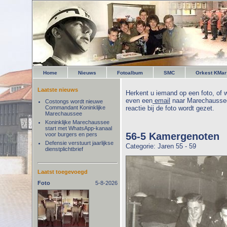
Home
Nieuws
Fotoalbum
SMC
Orkest KMar
Laatste nieuws
Herkent u iemand op een foto, of w
even een
email
naar Marechaussee
Costongs wordt nieuwe
Commandant Koninklijke
reactie bij de foto wordt gezet.
Marechaussee
Koninklijke Marechaussee
start met WhatsApp-kanaal
56-5 Kamergenoten
voor burgers en pers
Defensie verstuurt jaarlijkse
Categorie: Jaren 55 - 59
dienstplichtbrief
Laatst toegevoegd
Foto
5-8-2026