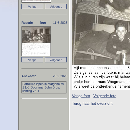
Reactie foto
11-6-2026
Anekdote
26-2-2026
Patrouille lopen in stafgebouw
1 LK. Door mar John Brus,
lichting 76-1
Vorige foto
-
Volgende foto
Terug naar het overzicht