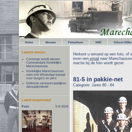
Home
Nieuws
Fotoalbum
SMC
Orkest KMar
Laatste nieuws
Herkent u iemand op een foto, of w
even een
email
naar Marechaussee
Costongs wordt nieuwe
Commandant Koninklijke
reactie bij de foto wordt gezet.
Marechaussee
Koninklijke Marechaussee
start met WhatsApp-kanaal
81-5 in pakkie-net
voor burgers en pers
Defensie verstuurt jaarlijkse
Categorie: Jaren 80 - 84
dienstplichtbrief
Laatst toegevoegd
Foto
5-8-2026