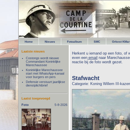
Home
Nieuws
Fotoalbum
SMC
Orkest KMar
Laatste nieuws
Herkent u iemand op een foto, of w
even een
email
naar Marechaussee
Costongs wordt nieuwe
Commandant Koninklijke
reactie bij de foto wordt gezet.
Marechaussee
Koninklijke Marechaussee
start met WhatsApp-kanaal
Stafwacht
voor burgers en pers
Defensie verstuurt jaarlijkse
Categorie: Koning Willem III-kaze
dienstplichtbrief
Laatst toegevoegd
Foto
5-8-2026