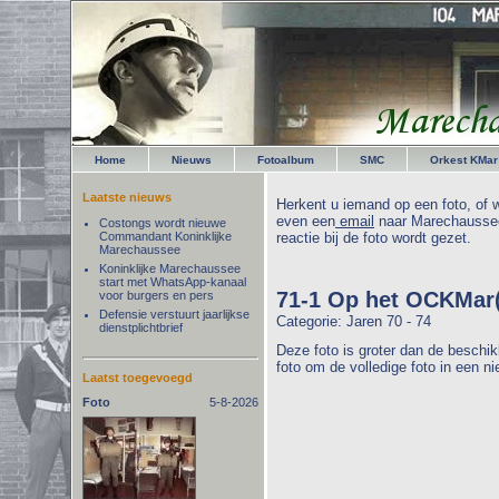
Home
Nieuws
Fotoalbum
SMC
Orkest KMar
Laatste nieuws
Herkent u iemand op een foto, of w
even een
email
naar Marechaussee
Costongs wordt nieuwe
Commandant Koninklijke
reactie bij de foto wordt gezet.
Marechaussee
Koninklijke Marechaussee
start met WhatsApp-kanaal
71-1 Op het OCKMar(
voor burgers en pers
Defensie verstuurt jaarlijkse
Categorie: Jaren 70 - 74
dienstplichtbrief
Deze foto is groter dan de beschik
foto om de volledige foto in een n
Laatst toegevoegd
Foto
5-8-2026