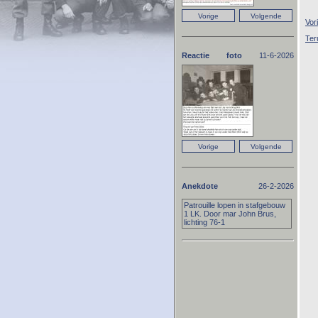
Vor
Ter
Reactie foto
11-6-2026
Anekdote
26-2-2026
Patrouille lopen in stafgebouw
1 LK. Door mar John Brus,
lichting 76-1