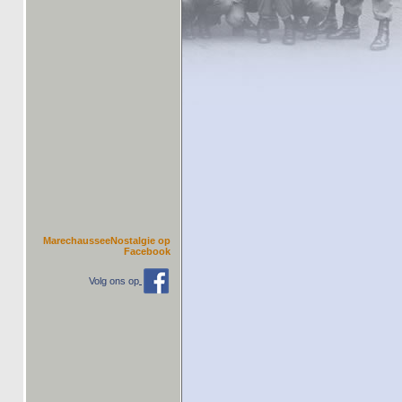
MarechausseeNostalgie op
Facebook
Volg ons op