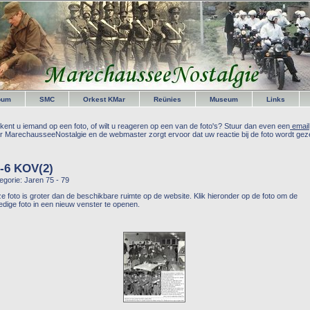
bum
SMC
Orkest KMar
Reünies
Museum
Links
kent u iemand op een foto, of wilt u reageren op een van de foto's? Stuur dan even een
email
r MarechausseeNostalgie en de webmaster zorgt ervoor dat uw reactie bij de foto wordt geze
-6 KOV(2)
egorie: Jaren 75 - 79
e foto is groter dan de beschikbare ruimte op de website. Klik hieronder op de foto om de
ledige foto in een nieuw venster te openen.