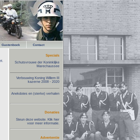
Gastenboek
Contact
Specials
t.
Schutsvrouwe der Koninklijke
Marechaussee
Verbouwing Koning Willem III
kazerne 2008 - 2020
Anekdotes en (sterke) verhalen
Donaties
Steun deze website. Klik hier
voor meer informatie.
Advertentie