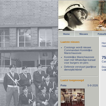
Home
Nieuws
Fotoal
Laatste nieuws
Her
naa
Costongs wordt nieuwe
Commandant Koninklijke
Marechaussee
75
Koninklijke Marechaussee
start met WhatsApp-kanaal
Cat
voor burgers en pers
Defensie verstuurt jaarlijkse
Dez
dienstplichtbrief
vol
Laatst toegevoegd
Foto
5-8-2026