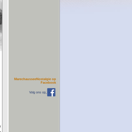
MarechausseeNostalgie op
Facebook
Volg ons op