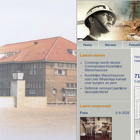
Home
Nieuws
Fotoal
Laatste nieuws
Her
naa
Costongs wordt nieuwe
Commandant Koninklijke
Marechaussee
71
Koninklijke Marechaussee
start met WhatsApp-kanaal
Cat
voor burgers en pers
Defensie verstuurt jaarlijkse
dienstplichtbrief
Laatst toegevoegd
Foto
5-8-2026