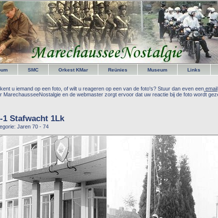
bum
SMC
Orkest KMar
Reünies
Museum
Links
kent u iemand op een foto, of wilt u reageren op een van de foto's? Stuur dan even een
email
r MarechausseeNostalgie en de webmaster zorgt ervoor dat uw reactie bij de foto wordt geze
-1 Stafwacht 1Lk
egorie: Jaren 70 - 74