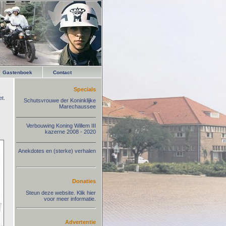
Gastenboek
Contact
Specials
t.
Schutsvrouwe der Koninklijke
Marechaussee
Verbouwing Koning Willem III
kazerne 2008 - 2020
Anekdotes en (sterke) verhalen
Donaties
Steun deze website. Klik hier
voor meer informatie.
Advertentie