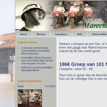
Home
Nieuws
Fotoalbum
SMC
Orkest KMar
Laatste nieuws
Herkent u iemand op een foto, of w
even een
email
naar Marechaussee
Costongs wordt nieuwe
Commandant Koninklijke
reactie bij de foto wordt gezet.
Marechaussee
Koninklijke Marechaussee
start met WhatsApp-kanaal
1966 Groep van 101 
voor burgers en pers
Defensie verstuurt jaarlijkse
Categorie: Jaren 65 - 69
dienstplichtbrief
Deze foto is groter dan de beschik
foto om de volledige foto in een n
Laatst toegevoegd
Foto
5-8-2026