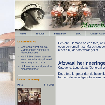
Home
Nieuws
Fotoalbum
SMC
Orkest KMar
Laatste nieuws
Herkent u iemand op een foto, of w
even een
email
naar Marechaussee
Costongs wordt nieuwe
Commandant Koninklijke
reactie bij de foto wordt gezet.
Marechaussee
Koninklijke Marechaussee
start met WhatsApp-kanaal
Afzwaai herinnering
voor burgers en pers
Defensie verstuurt jaarlijkse
Categorie: Legerplaats/Generaal
dienstplichtbrief
Deze foto is groter dan de beschik
foto om de volledige foto in een n
Laatst toegevoegd
Foto
5-8-2026