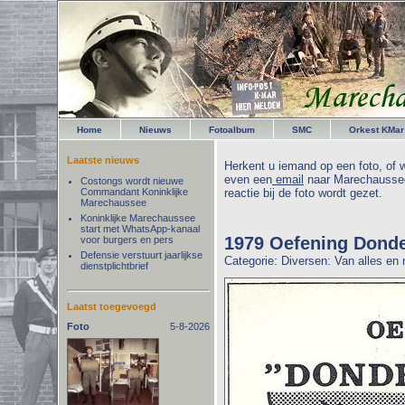
Home
Nieuws
Fotoalbum
SMC
Orkest KMar
Laatste nieuws
Herkent u iemand op een foto, of w
even een
email
naar Marechaussee
Costongs wordt nieuwe
Commandant Koninklijke
reactie bij de foto wordt gezet.
Marechaussee
Koninklijke Marechaussee
start met WhatsApp-kanaal
1979 Oefening Donde
voor burgers en pers
Defensie verstuurt jaarlijkse
Categorie: Diversen: Van alles en
dienstplichtbrief
Laatst toegevoegd
Foto
5-8-2026