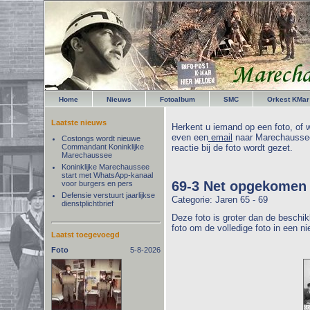
Home
Nieuws
Fotoalbum
SMC
Orkest KMar
Laatste nieuws
Herkent u iemand op een foto, of w
even een
email
naar Marechaussee
Costongs wordt nieuwe
Commandant Koninklijke
reactie bij de foto wordt gezet.
Marechaussee
Koninklijke Marechaussee
start met WhatsApp-kanaal
69-3 Net opgekomen
voor burgers en pers
Defensie verstuurt jaarlijkse
Categorie: Jaren 65 - 69
dienstplichtbrief
Deze foto is groter dan de beschik
foto om de volledige foto in een n
Laatst toegevoegd
Foto
5-8-2026