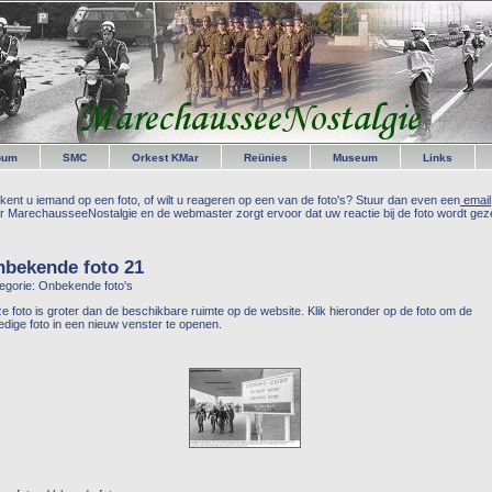
bum
SMC
Orkest KMar
Reünies
Museum
Links
kent u iemand op een foto, of wilt u reageren op een van de foto's? Stuur dan even een
email
r MarechausseeNostalgie en de webmaster zorgt ervoor dat uw reactie bij de foto wordt geze
bekende foto 21
egorie: Onbekende foto's
e foto is groter dan de beschikbare ruimte op de website. Klik hieronder op de foto om de
ledige foto in een nieuw venster te openen.