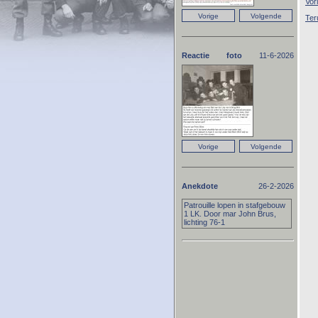
Vor
Ter
Reactie foto
11-6-2026
Anekdote
26-2-2026
Patrouille lopen in stafgebouw
1 LK. Door mar John Brus,
lichting 76-1