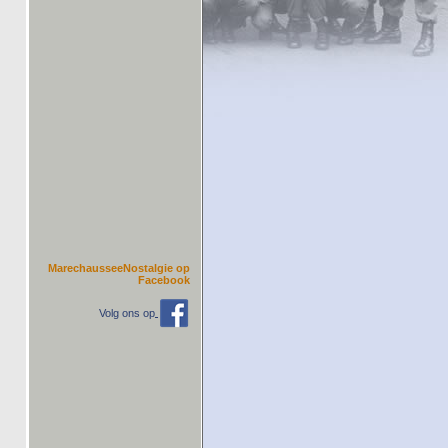
MarechausseeNostalgie op
Facebook
Volg ons op