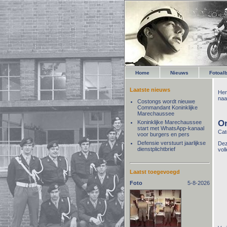
Home
Nieuws
Fotoal
Laatste nieuws
Her
naa
Costongs wordt nieuwe
Commandant Koninklijke
Marechaussee
On
Koninklijke Marechaussee
start met WhatsApp-kanaal
Cat
voor burgers en pers
Defensie verstuurt jaarlijkse
Dez
dienstplichtbrief
vol
Laatst toegevoegd
Foto
5-8-2026