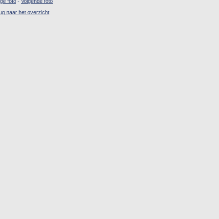
ige foto
-
Volgende foto
ug naar het overzicht