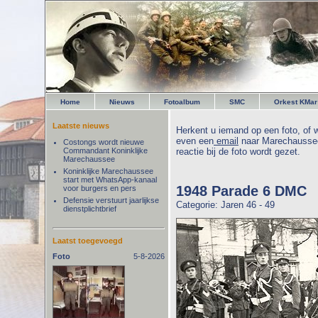
Home
Nieuws
Fotoalbum
SMC
Orkest KMar
Laatste nieuws
Herkent u iemand op een foto, of w
even een
email
naar Marechaussee
Costongs wordt nieuwe
Commandant Koninklijke
reactie bij de foto wordt gezet.
Marechaussee
Koninklijke Marechaussee
start met WhatsApp-kanaal
1948 Parade 6 DMC
voor burgers en pers
Defensie verstuurt jaarlijkse
Categorie: Jaren 46 - 49
dienstplichtbrief
Laatst toegevoegd
Foto
5-8-2026