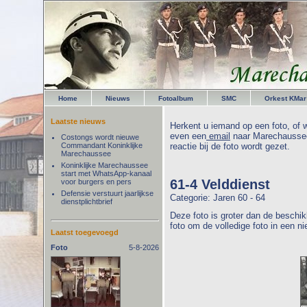
Home
Nieuws
Fotoalbum
SMC
Orkest KMar
Laatste nieuws
Herkent u iemand op een foto, of w
even een
email
naar Marechaussee
Costongs wordt nieuwe
Commandant Koninklijke
reactie bij de foto wordt gezet.
Marechaussee
Koninklijke Marechaussee
start met WhatsApp-kanaal
61-4 Velddienst
voor burgers en pers
Defensie verstuurt jaarlijkse
Categorie: Jaren 60 - 64
dienstplichtbrief
Deze foto is groter dan de beschik
foto om de volledige foto in een n
Laatst toegevoegd
Foto
5-8-2026