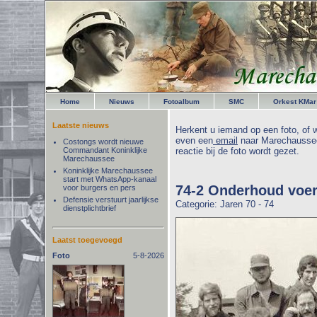
Home
Nieuws
Fotoalbum
SMC
Orkest KMar
Laatste nieuws
Herkent u iemand op een foto, of w
even een
email
naar Marechaussee
Costongs wordt nieuwe
Commandant Koninklijke
reactie bij de foto wordt gezet.
Marechaussee
Koninklijke Marechaussee
start met WhatsApp-kanaal
74-2 Onderhoud voer
voor burgers en pers
Defensie verstuurt jaarlijkse
Categorie: Jaren 70 - 74
dienstplichtbrief
Laatst toegevoegd
Foto
5-8-2026