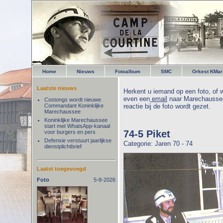
Home
Nieuws
Fotoalbum
SMC
Orkest KMar
Laatste nieuws
Herkent u iemand op een foto, of w
even een
email
naar Marechaussee
Costongs wordt nieuwe
Commandant Koninklijke
reactie bij de foto wordt gezet.
Marechaussee
Koninklijke Marechaussee
start met WhatsApp-kanaal
74-5 Piket
voor burgers en pers
Defensie verstuurt jaarlijkse
Categorie: Jaren 70 - 74
dienstplichtbrief
Laatst toegevoegd
Foto
5-8-2026