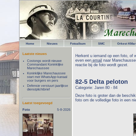
Home
Nieuws
Fotoalbum
SMC
Orkest KMar
Laatste nieuws
Herkent u iemand op een foto, of w
even een
email
naar Marechaussee
Costongs wordt nieuwe
Commandant Koninklijke
reactie bij de foto wordt gezet.
Marechaussee
Koninklijke Marechaussee
start met WhatsApp-kanaal
82-5 Delta peloton
voor burgers en pers
Defensie verstuurt jaarlijkse
Categorie: Jaren 80 - 84
dienstplichtbrief
Deze foto is groter dan de beschik
foto om de volledige foto in een n
Laatst toegevoegd
Foto
5-8-2026