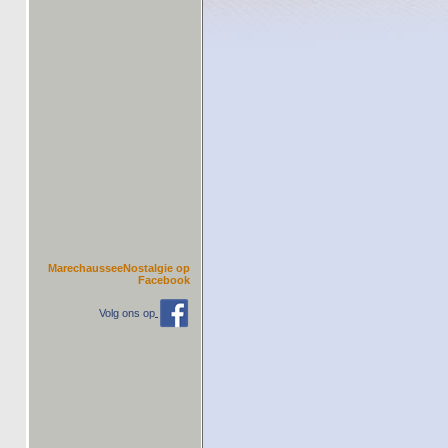
MarechausseeNostalgie op
Facebook
Volg ons op