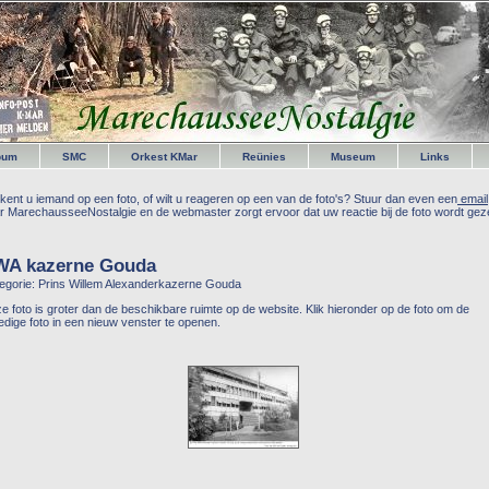
bum
SMC
Orkest KMar
Reünies
Museum
Links
kent u iemand op een foto, of wilt u reageren op een van de foto's? Stuur dan even een
email
r MarechausseeNostalgie en de webmaster zorgt ervoor dat uw reactie bij de foto wordt geze
WA kazerne Gouda
egorie: Prins Willem Alexanderkazerne Gouda
e foto is groter dan de beschikbare ruimte op de website. Klik hieronder op de foto om de
ledige foto in een nieuw venster te openen.