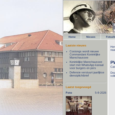
Home
Nieuws
Fotoal
Laatste nieuws
Her
naa
Costongs wordt nieuwe
Commandant Koninklijke
Marechaussee
P
Koninklijke Marechaussee
start met WhatsApp-kanaal
Cat
voor burgers en pers
Defensie verstuurt jaarlijkse
Dez
dienstplichtbrief
vol
Laatst toegevoegd
Foto
5-8-2026