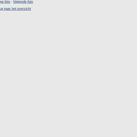
ige foto
-
Volgende foto
ug naar het overzicht