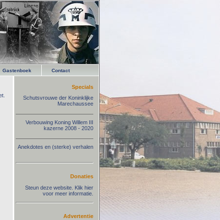
Gastenboek
Contact
Specials
t.
Schutsvrouwe der Koninklijke
Marechaussee
Verbouwing Koning Willem III
kazerne 2008 - 2020
Anekdotes en (sterke) verhalen
Donaties
Steun deze website. Klik hier
voor meer informatie.
Advertentie