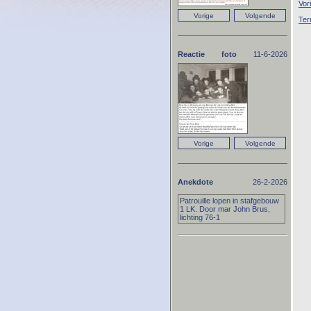
Vor
Ter
Reactie foto
11-6-2026
Anekdote
26-2-2026
Patrouille lopen in stafgebouw
1 LK. Door mar John Brus,
lichting 76-1