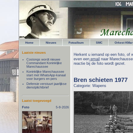
Home
Nieuws
Fotoalbum
SMC
Orkest KMar
Laatste nieuws
Herkent u iemand op een foto, of w
even een
email
naar Marechaussee
Costongs wordt nieuwe
Commandant Koninklijke
reactie bij de foto wordt gezet.
Marechaussee
Koninklijke Marechaussee
start met WhatsApp-kanaal
Bren schieten 1977
voor burgers en pers
Defensie verstuurt jaarlijkse
Categorie: Wapens
dienstplichtbrief
Laatst toegevoegd
Foto
5-8-2026