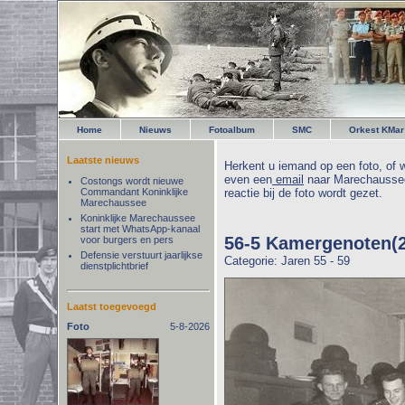
Home
Nieuws
Fotoalbum
SMC
Orkest KMar
Laatste nieuws
Herkent u iemand op een foto, of w
even een
email
naar Marechaussee
Costongs wordt nieuwe
Commandant Koninklijke
reactie bij de foto wordt gezet.
Marechaussee
Koninklijke Marechaussee
start met WhatsApp-kanaal
56-5 Kamergenoten(2
voor burgers en pers
Defensie verstuurt jaarlijkse
Categorie: Jaren 55 - 59
dienstplichtbrief
Laatst toegevoegd
Foto
5-8-2026