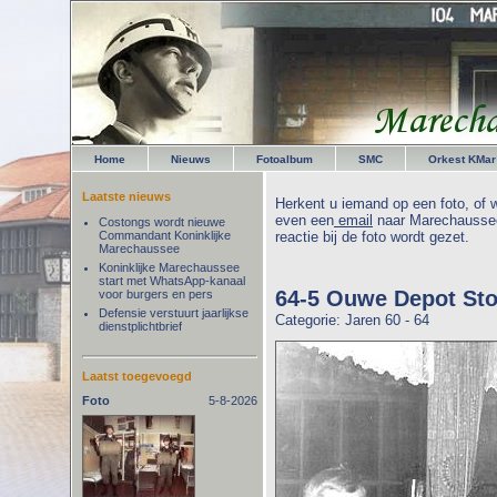
Home
Nieuws
Fotoalbum
SMC
Orkest KMar
Laatste nieuws
Herkent u iemand op een foto, of w
even een
email
naar Marechaussee
Costongs wordt nieuwe
Commandant Koninklijke
reactie bij de foto wordt gezet.
Marechaussee
Koninklijke Marechaussee
start met WhatsApp-kanaal
64-5 Ouwe Depot St
voor burgers en pers
Defensie verstuurt jaarlijkse
Categorie: Jaren 60 - 64
dienstplichtbrief
Laatst toegevoegd
Foto
5-8-2026